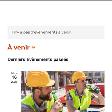
SAFE UP
INFO
CONTACT
Il n’y a pas d’évènements à venir.
À venir
Sélectionnez
Derniers Évènements passés
une
date.
NOV
16
2023