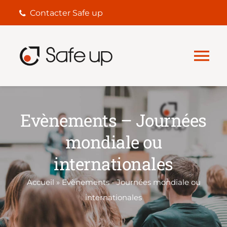
Passer
Contacter Safe up
au
contenu
Tog
Nav
ACCUEIL
Evènements – Journées
NOS PRESTATIONS
mondiale ou
internationales
NOS PARTENAIRES
Accueil
»
Evènements - Journées mondiale ou
LA LOI & LES SUBSTANCES
internationales